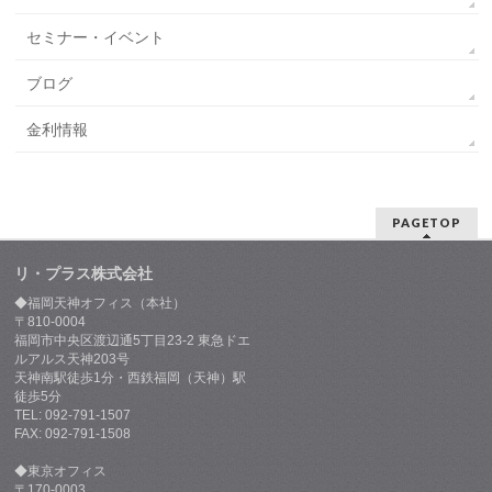
セミナー・イベント
ブログ
金利情報
PAGETOP
リ・プラス株式会社
◆福岡天神オフィス（本社）
〒810-0004
福岡市中央区渡辺通5丁目23-2 東急ドエ
ルアルス天神203号
天神南駅徒歩1分・西鉄福岡（天神）駅
徒歩5分
TEL: 092-791-1507
FAX: 092-791-1508
◆東京オフィス
〒170-0003