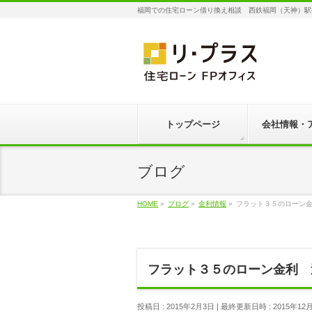
福岡での住宅ローン借り換え相談 西鉄福岡（天神）駅
トップページ
会社情報・
ブログ
HOME
»
ブログ
»
金利情報
»
フラット３５のローン
フラット３５のローン金利 
投稿日 : 2015年2月3日
最終更新日時 : 2015年12