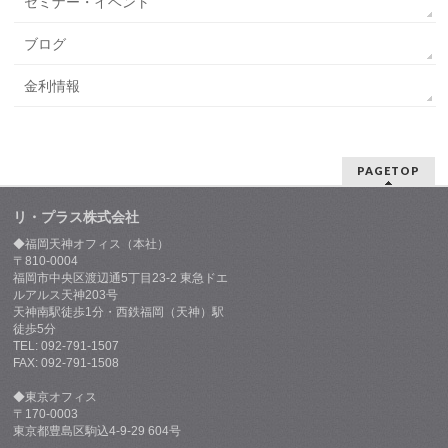
セミナー・イベント
ブログ
金利情報
PAGETOP
リ・プラス株式会社
◆福岡天神オフィス（本社）
〒810-0004
福岡市中央区渡辺通5丁目23-2 東急ドエ
ルアルス天神203号
天神南駅徒歩1分・西鉄福岡（天神）駅
徒歩5分
TEL: 092-791-1507
FAX: 092-791-1508
◆東京オフィス
〒170-0003
東京都豊島区駒込4-9-29 604号