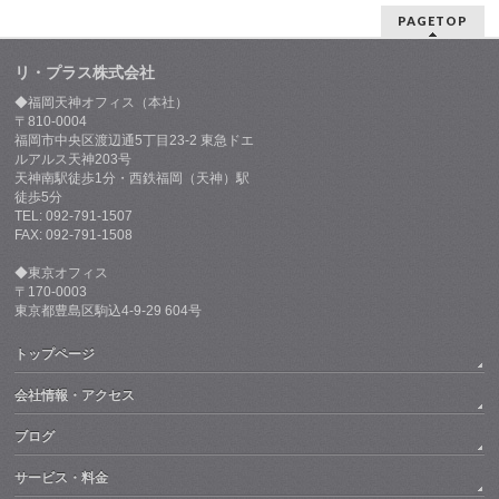
PAGETOP
リ・プラス株式会社
◆福岡天神オフィス（本社）
〒810-0004
福岡市中央区渡辺通5丁目23-2 東急ドエ
ルアルス天神203号
天神南駅徒歩1分・西鉄福岡（天神）駅
徒歩5分
TEL: 092-791-1507
FAX: 092-791-1508
◆東京オフィス
〒170-0003
東京都豊島区駒込4-9-29 604号
トップページ
会社情報・アクセス
ブログ
サービス・料金