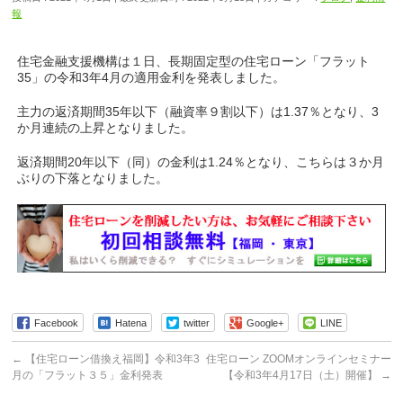
報
住宅金融支援機構は１日、長期固定型の住宅ローン「フラット
35」の令和3年4月の適用金利を発表しました。
主力の返済期間35年以下（融資率９割以下）は1.37％となり、3
か月連続の上昇となりました。
返済期間20年以下（同）の金利は1.24％となり、こちらは３か月
ぶりの下落となりました。
Facebook
Hatena
twitter
Google+
LINE
←
【住宅ローン借換え福岡】令和3年3
住宅ローン ZOOMオンラインセミナー
月の「フラット３５」金利発表
【令和3年4月17日（土）開催】
→