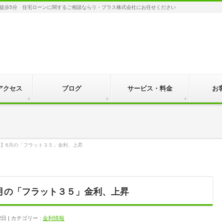
徒歩5分 住宅ローンに関するご相談ならリ・プラス株式会社にお任せください
アクセス
ブログ
サービス・料金
お
】6月の「フラット３５」金利、上昇
月の「フラット３５」金利、上昇
2日
カテゴリー :
金利情報