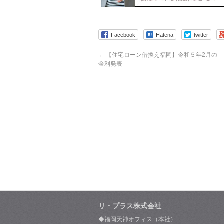
Facebook
Hatena
twitter
←
【住宅ローン借換え福岡】令和５年2月の「
金利発表
リ・プラス株式会社
◆福岡天神オフィス（本社）