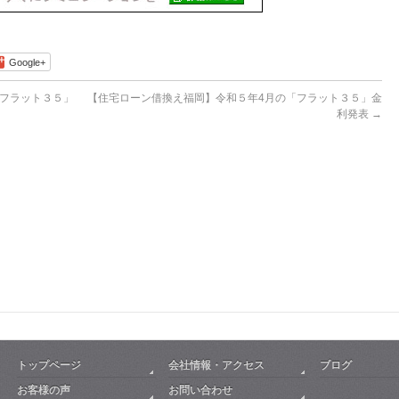
Google+
フラット３５」
【住宅ローン借換え福岡】令和５年4月の「フラット３５」金
利発表
→
トップページ
会社情報・アクセス
ブログ
お客様の声
お問い合わせ