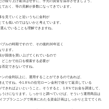
だけ繰り上げ返済はせずに、手元の資金を温存させましょう、
えておく、等の見解が多数になってきています。
移を見ていくと近いうちに金利が
とても低いのではないかと考えています。
を選んでいることも理解できますね。
バブルの時期ですので、その後約30年近く
なります。
銀が国債を買い上げてくれているので
。どこかで出口を模索する必要が
は否定できないですね。
ーンの金利以上に、運用することができるのであれば、
えですね。今1.8％の住宅ローン金利で借りて返済している
できればよいということ。そうすると、1.8％でお金を調達して、
もうけになります。しっかりと調べていけば、そういう運用商品は
ライフプランニングで将来にわたる資金計画はしっかりと立ててくれ