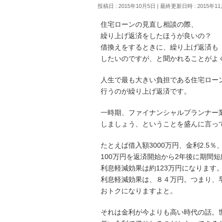
投稿日 : 2015年10月5日
最終更新日時 : 2015年1
住宅ローンの見直し相談の際、
繰り上げ返済をしたほうが良いの？
借換えをするときに、繰り上げ返済も
したいのですが、と聞かれることがよ
人生で最も大きい負担である住宅ロー
行うのが繰り上げ返済です。
一時期、ファイナンシャルプランナー
しましょう、ということを盛んに言っ
たとえば借入額3000万円、金利2.5
100万円を返済開始から2年後に期間
利息軽減効果は約123万円になります
利息軽減効果は、８４万円。つまり、
おトクになりますよと。
それは金利が今よりも高い時代の話。