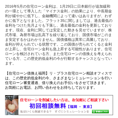
2016年5月の住宅ローン金利は、1月29日に日本銀行が追加緩和
の一環として導入した「マイナス金利」の効果により、中長期金
利が緩やかに低下し、金融機関によって違いはありますが、わず
かに低下となりました。フラット35に関しましては、過去最低の
金利をつけた先月よりも下落し、過去最低の金利を更新しており
ます。現在、金利に関しては安定した動きを見せていますが、株
式市場、為替市場は乱高下を繰り返しており、国債市場がこのま
ま安定するかはわかりません。国債価格は異常に高騰しており、
金利が抑えられている状態です。この国債が売られてくると金利
が上昇し、住宅ローン金利も急上昇する可能性があります。住宅
ローンを検討されている方、また住宅ローンの借換えを考えられ
ている方、この歴史的低金利の今が行動するチャンスとなってい
ます。
【住宅ローン借換え福岡】リ・プラス住宅ローン相談オフィスで
は、この歴史的低金利の今、さまざまなシミュレーションを行い
住宅ローン審査通過、借り換えのお手伝いをさせて頂きます。
お気軽にお電話、お問い合わせをお待ちしております。