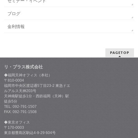
セミナー・イベント
ブログ
金利情報
PAGETOP
リ・プラス株式会社
◆福岡天神オフィス（本社）
〒810-0004
福岡市中央区渡辺通5丁目23-2 東急ドエ
ルアルス天神203号
天神南駅徒歩1分・西鉄福岡（天神）駅
徒歩5分
TEL: 092-791-1507
FAX: 092-791-1508
◆東京オフィス
〒170-0003
東京都豊島区駒込4-9-29 604号