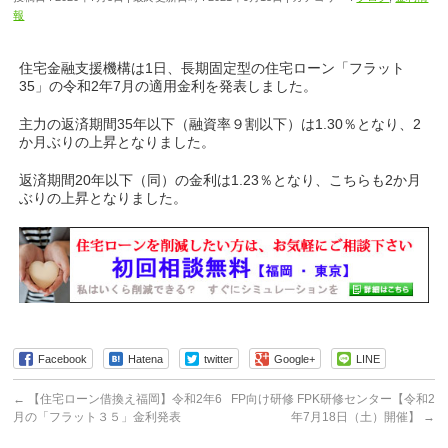
報
住宅金融支援機構は1日、長期固定型の住宅ローン「フラット
35」の令和2年7月の適用金利を発表しました。
主力の返済期間35年以下（融資率９割以下）は1.30％となり、2
か月ぶりの上昇となりました。
返済期間20年以下（同）の金利は1.23％となり、こちらも2か月
ぶりの上昇となりました。
Facebook
Hatena
twitter
Google+
LINE
←
【住宅ローン借換え福岡】令和2年6
FP向け研修 FPK研修センター【令和2
月の「フラット３５」金利発表
年7月18日（土）開催】
→