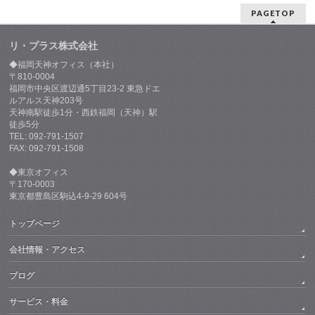
PAGETOP
リ・プラス株式会社
◆福岡天神オフィス（本社）
〒810-0004
福岡市中央区渡辺通5丁目23-2 東急ドエ
ルアルス天神203号
天神南駅徒歩1分・西鉄福岡（天神）駅
徒歩5分
TEL: 092-791-1507
FAX: 092-791-1508
◆東京オフィス
〒170-0003
東京都豊島区駒込4-9-29 604号
トップページ
会社情報・アクセス
ブログ
サービス・料金